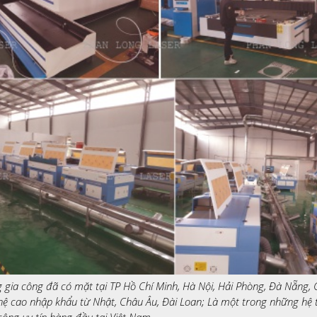
gia công đã có mặt tại TP Hồ Chí Minh, Hà Nội, Hải Phòng, Đà Nẵng, 
ệ cao nhập khẩu từ Nhật, Châu Âu, Đài Loan; Là một trong những hệ
công uy tín hàng đầu tại Việt Nam.