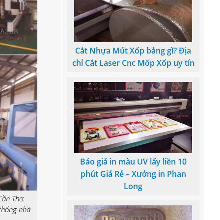
Cắt Nhựa Mút Xốp bằng gì? Địa
chỉ Cắt Laser Cnc Mốp Xốp uy tín
Báo giá in màu UV lấy liền 10
phút Giá Rẻ – Xưởng in Phan
Long
Cần Thơ.
 thống nhà