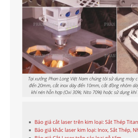
Tại xưởng Phan Long Việt Nam chúng tôi sử dụng máy cắ
đến 20mm, cắt inox dày đến 10mm, cắt đồng nhôm dày
khí nén hỗn hợp (Oxi 30%; Nito 70%) hoặc sử dụng khí 
Báo giá cắt laser trên kim loại: Sắt Thép Ti
Báo giá khắc laser kim loại: Inox, Sắt Thép,
Báo giá Cắt Laser trên các loại gỗ tấm