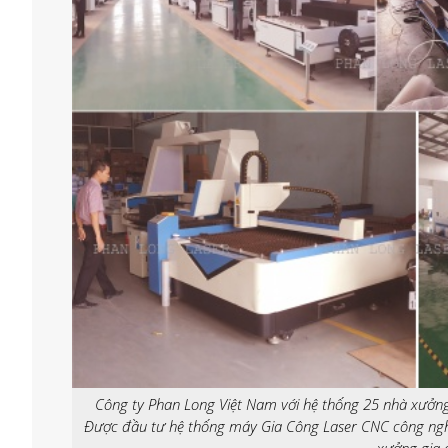
Công ty Phan Long Việt Nam với hệ thống 25 nhà xưởng 
Được đầu tư hệ thống máy Gia Công Laser CNC công ngh
xưởng gia 