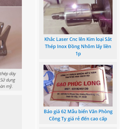
Khắc Laser Cnc lên Kim loại Sắt
Thép Inox Đồng Nhôm lấy liền
1p
 thép dày
 Sử dụng
oàn mỹ.
Báo giá 62 Mẫu biển Văn Phòng
Công Ty giá rẻ đến cao cấp