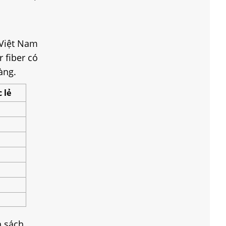
 Việt Nam
 fiber có
àng.
 lẻ
h sách