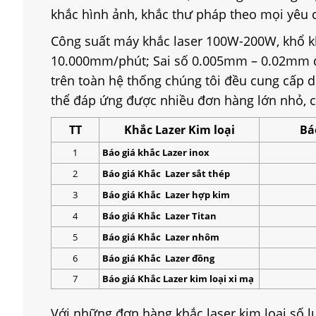
khắc hình ảnh, khắc thư pháp theo mọi yêu 
Công suất máy khắc laser 100W-200W, khổ k
10.000mm/phút; Sai số 0.005mm – 0.02mm đ
trên toàn hệ thống chúng tôi đều cung cấp dị
thể đáp ứng được nhiều đơn hàng lớn nhỏ, c
TT
Khắc Lazer Kim loại
Bá
1
Báo giá khắc Lazer inox
2
Báo giá Khắc Lazer sắt thép
3
Báo giá Khắc Lazer hợp kim
4
Báo giá Khắc Lazer Titan
5
Báo giá Khắc Lazer nhôm
6
Báo giá Khắc Lazer đồng
7
Báo giá Khắc Lazer kim loại xi mạ
Với những đơn hàng khắc laser kim loại số l