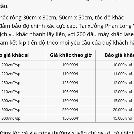
cầu.
hắc rộng 30cm x 30cm, 50cm x 50cm, tốc độ khắc
ảm bảo độ chính xác cực cao. Tại xưởng Phan Long
ch vụ khắc nhanh lấy liền, với 200 đầu máy khắc laser
am kết kịp tiến độ theo mọi yêu cầu của quý khách h
o giá khắc sỉ
Giá khắc theo giờ
Báo giá khắc
200vnđ/sp
100.000/h
10.000 vnđ
220vnđ/sp
110.000/h
11.000 vnđ
250vnđ/sp
125.000/h
12.000 vnđ
210vnđ/sp
105.000/h
12.000 vnđ
300vnđ/sp
150.000/h
15.000 vnđ
500vnđ/sp
250.000/h
20.000 vnđ
300vnđ/sp
150.000/h
15.000 vnđ
ượng lớn và gia công thường xuyên chúng tôi có chín