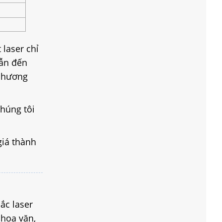
laser chỉ
dẫn đến
 phương
chúng tôi
giá thành
ắc laser
 hoa văn,