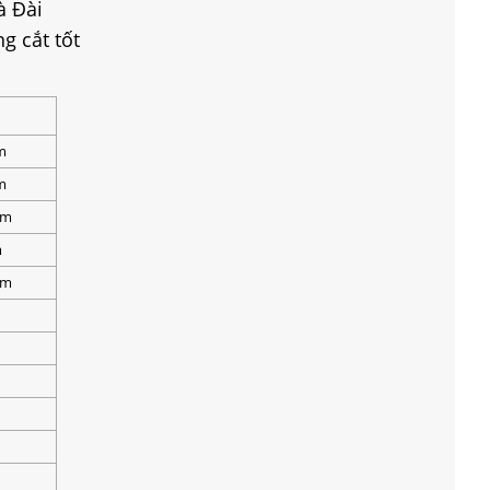
à Đài
g cắt tốt
m
m
/m
m
/m