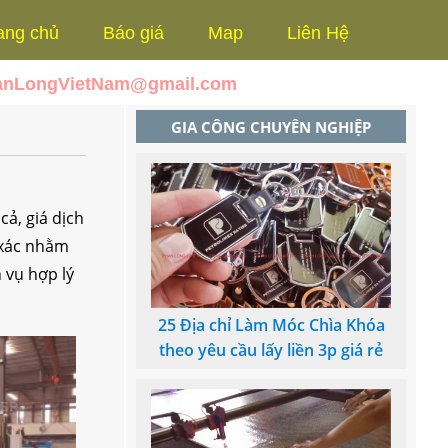
ang chủ
Báo giá
Map
Liên Hệ
anLongVietNam@gmail.com
GIA CÔNG CHUYÊN NGHIỆP
cả, giá dịch
h xác nhằm
 vụ hợp lý
25 Địa chỉ Làm Móc Chìa Khóa
theo yêu cầu lấy liền 3p giá rẻ