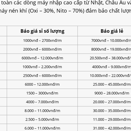
oàn các dòng máy nhập cao cấp từ Nhật, Châu Âu v
áy nén khí (Oxi – 30%, Nito – 70%) đảm bảo chất lượn
Báo giá sỉ số lượng
Báo giá lẻ
1000vnđ – 2700vnđ/m
7000vnđ – 10.000vnđ/
2000vnđ – 6000vnđ/m
8000vnđ – 19.000vnđ/
6000vnđ – 12.000vnđ/m
20.500vnđ – 38.000vnđ
1000vnđ – 2.200vnđ/m
4000vnđ – 9.000vnđ/
2500vnđ – 6000vnđ/m
10.000vnđ – 22.000vnđ
6000 – 12.000vnđ/m
25.000 – 45.000vnđ/m
1500 – 3000vnđ/m
9000 – 28.000vnđ/m
4000 – 7.000vnđ/m
20.000 – 27.000vnđ/m
8.000 – 11.000vnđ/m
30.000 – 35.000vnđ/m
2.500 – 5.000vnđ/m
11.000 – 29.000vnđ/m
6.000 – 11.000vnđ/m
31.000 – 42.000vnđ/m