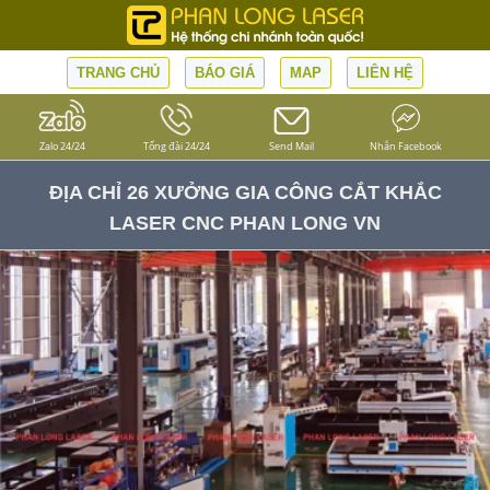
TRANG CHỦ
BÁO GIÁ
MAP
LIÊN HỆ
Zalo 24/24
Tổng đài 24/24
Send Mail
Nhắn Facebook
ĐỊA CHỈ 26 XƯỞNG GIA CÔNG CẮT KHẮC
LASER CNC PHAN LONG VN