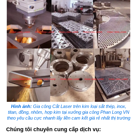
Hình ảnh:
Gia công Cắt Laser trên kim loại sắt thép, inox,
titan, đồng, nhôm, hợp kim tại xưởng gia công Phan Long VN
theo yêu cầu cực nhanh lấy liền cam kết giá rẻ nhất thị trường
Chúng tôi chuyên cung cấp dịch vụ: