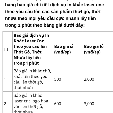
bảng báo giá chi tiết dịch vụ in khắc laser cnc
theo yêu cầu lên các sản phẩm thớt gỗ, thớt
nhựa theo mọi yêu cầu cực nhanh lấy liền
trong 1 phút theo bảng giá dưới đây:
Báo giá dịch vụ In
Khắc Laser Cnc
theo yêu cầu lên
Báo giá sỉ
Báo giá lẻ
TT
Thớt Gỗ, Thớt
(vnđ/sp)
(vnđ/sp)
Nhựa lấy liền
trong 1 phút
Báo giá in khắc chữ,
khắc tên theo yêu
1
500
2,000
cầu lên thớt gỗ,
thớt nhựa
Báo giá in khắc
laser cnc logo hoa
2
600
3,000
văn lên thớt gỗ,
thớt nhựa