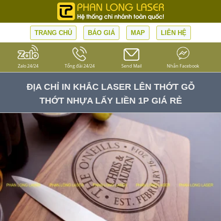
TRANG CHỦ
BÁO GIÁ
MAP
LIÊN HỆ
Zalo 24/24
Tổng đài 24/24
Send Mail
Nhắn Facebook
ĐỊA CHỈ IN KHẮC LASER LÊN THỚT GỖ
THỚT NHỰA LẤY LIỀN 1P GIÁ RẺ