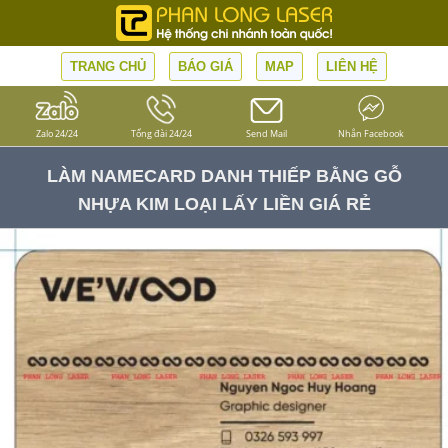
TRANG CHỦ
BÁO GIÁ
MAP
LIÊN HỆ
Zalo 24/24
Tổng đài 24/24
Send Mail
Nhắn Facebook
LÀM NAMECARD DANH THIẾP BẰNG GỖ
NHỰA KIM LOẠI LẤY LIỀN GIÁ RẺ