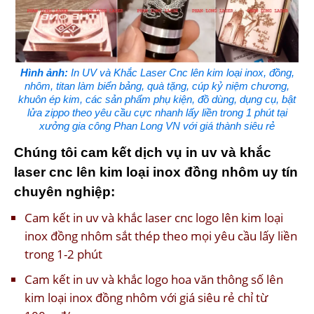
Hình ảnh:
In UV và Khắc Laser Cnc lên kim loại inox, đồng,
nhôm, titan làm biển bảng, quà tặng, cúp kỷ niệm chương,
khuôn ép kim, các sản phẩm phụ kiện, đồ dùng, dụng cụ, bật
lửa zippo theo yêu cầu cực nhanh lấy liền trong 1 phút tại
xưởng gia công Phan Long VN với giá thành siêu rẻ
Chúng tôi cam kết dịch vụ in uv và khắc
laser cnc lên kim loại inox đồng nhôm uy tín
chuyên nghiệp:
Cam kết in uv và khắc laser cnc logo lên kim loại
inox đồng nhôm sắt thép theo mọi yêu cầu lấy liền
trong 1-2 phút
Cam kết in uv và khắc logo hoa văn thông số lên
kim loại inox đồng nhôm với giá siêu rẻ chỉ từ