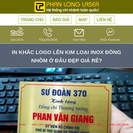
TRANG CHỦ
BÁO GIÁ
MAP
LIÊN HỆ
Zalo 24/24
Tổng đài 24/24
Send Mail
Nhắn Facebook
IN KHẮC LOGO LÊN KIM LOẠI INOX ĐỒNG
NHÔM Ở ĐÂU ĐẸP GIÁ RẺ?