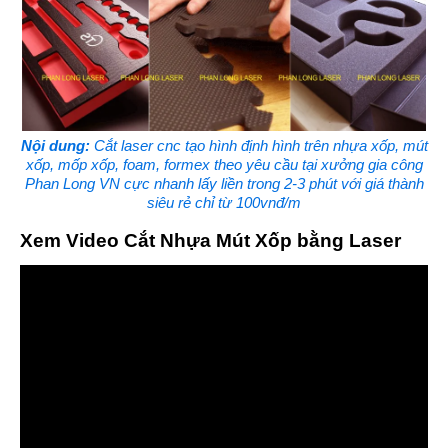
Nội dung:
Cắt laser cnc tạo hình định hình trên nhựa xốp, mút
xốp, mốp xốp, foam, formex theo yêu cầu tại xưởng gia công
Phan Long VN cực nhanh lấy liền trong 2-3 phút với giá thành
siêu rẻ chỉ từ 100vnđ/m
Xem Video Cắt Nhựa Mút Xốp bằng Laser