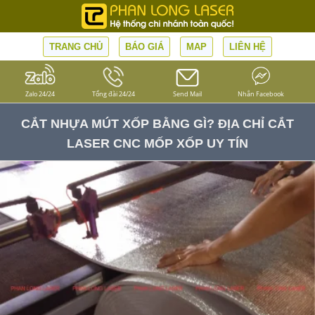
TRANG CHỦ
BÁO GIÁ
MAP
LIÊN HỆ
Zalo 24/24
Tổng đài 24/24
Send Mail
Nhắn Facebook
CẮT NHỰA MÚT XỐP BẰNG GÌ? ĐỊA CHỈ CẮT
LASER CNC MỐP XỐP UY TÍN