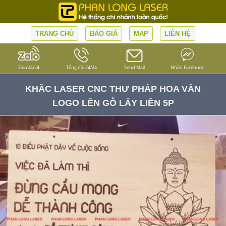
TRANG CHỦ
BÁO GIÁ
MAP
LIÊN HỆ
Zalo 24/24
Tổng đài 24/24
Send Mail
Nhắn Facebook
KHẮC LASER CNC THƯ PHÁP HOA VĂN
LOGO LÊN GỖ LẤY LIỀN 5P