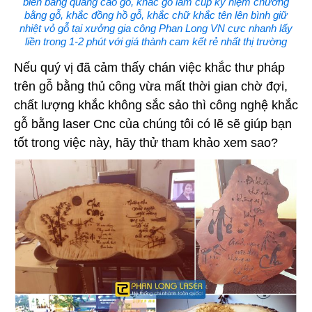
biển bảng quảng cáo gỗ, khắc gỗ làm cúp kỷ niệm chương
bằng gỗ, khắc đồng hồ gỗ, khắc chữ khắc tên lên bình giữ
nhiệt vỏ gỗ tại xưởng gia công Phan Long VN cực nhanh lấy
liền trong 1-2 phút với giá thành cam kết rẻ nhất thị trường
Nếu quý vị đã cảm thấy chán việc khắc thư pháp
trên gỗ bằng thủ công vừa mất thời gian chờ đợi,
chất lượng khắc không sắc sảo thì công nghệ khắc
gỗ bằng laser Cnc của chúng tôi có lẽ sẽ giúp bạn
tốt trong việc này, hãy thử tham khảo xem sao?